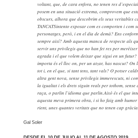
voltant, que, de cara enfora, no tenen res d’especial
posem en una situació extrema, comprovem que estan
obscurs, alhora que descobrim els seus veritables c
TANCATSintento exposar com es comporten i com só
personatges, però, i en el dia de demà? Ens confor
sempre així? Amb aquesta manca de respecte als que 
servir uns privilegis que no han fet res per merèixe
agrada i el que volem deixar que sigui en un futur?
importa és el lloc on, per un atzar, has nascut? On
tot i, en el que, si tant tens, tant vals? O potser cal
altra gent nova, sense privilegis immerescuts, ni co
la igualtat i els drets siguin reals per tothom, sense 
raça, o parlin l’idioma que parlin.Això és el que i
aquesta meva primera obra, i si ho faig amb humor e
rient, unes quantes veritats que no tenen cap gràcia
Gal Soler
DESDE EL 10 DE JULIO AL 11 DE AGOSTO 2019