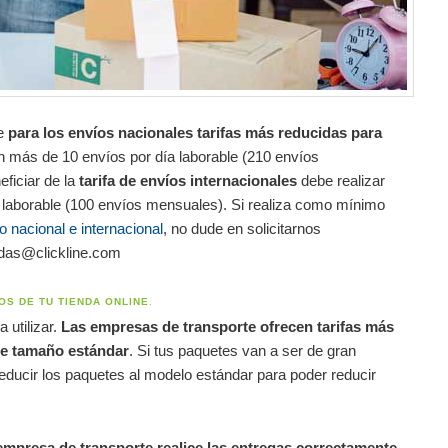
te
para los envíos nacionales tarifas más reducidas para
n más de 10 envíos por día laborable (210 envíos
ficiar de la
tarifa de envíos internacionales
debe realizar
 laborable (100 envíos mensuales). Si realiza como mínimo
o nacional e internacional
, no dude en solicitarnos
idas@clickline.com
OS DE TU TIENDA ONLINE
.
 utilizar.
Las empresas de transporte ofrecen tarifas más
e tamaño estándar
. Si tus paquetes van a ser de gran
educir los paquetes al modelo estándar para poder reducir
empresa de transporte realice las entregas correctamente