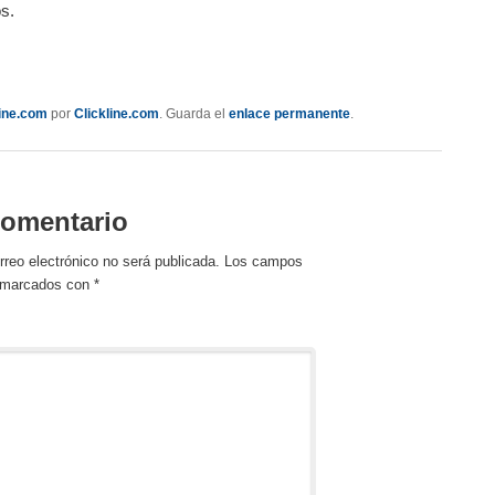
os.
dIn
mpartir
line.com
por
Clickline.com
. Guarda el
enlace permanente
.
comentario
rreo electrónico no será publicada.
Los campos
n marcados con
*