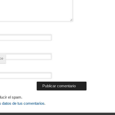
*
ico
ducir el spam.
 datos de tus comentarios
.