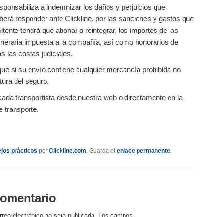
sponsabiliza a indemnizar los daños y perjuicios que
erá responder ante Clickline, por las sanciones y gastos que
itente tendrá que abonar o reintegrar, los importes de las
dineraria impuesta a la compañía, así como honorarios de
 las costas judiciales.
ue si su envío contiene cualquier mercancía prohibida no
tura del seguro.
cada transportista desde nuestra web o directamente en la
 transporte.
dIn
mpartir
jos prácticos
por
Clickline.com
. Guarda el
enlace permanente
.
comentario
rreo electrónico no será publicada.
Los campos