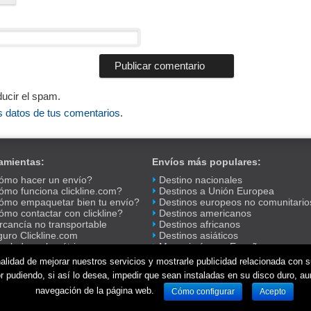
ducir el spam.
 datos de tus comentarios
.
amientas:
Envíos más populares:
ómo hacer un envío?
Destino nacionales
mo funciona clickline.com?
Destinos a Unión Europea
ómo empaquetar bien tu envío?
Destinos europeos no comunitario
mo contactar con clickline?
Destinos americanos
cancía no transportable
Destinos africanos
uro Clickline.com
Destinos asiáticos
culador volumétrico
Mensajerías en España
idación códigos postales
Mensajerías Internacionales
inalidad de mejorar nuestros servicios y mostrarle publicidad relacionada con
anos tu opinión
or pudiendo, si así lo desea, impedir que sean instaladas en su disco duro, a
uimiento de envíos
navegación de la página web.
Cómo configurar
Acepto