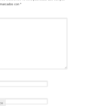
n marcados con
*
*
ico