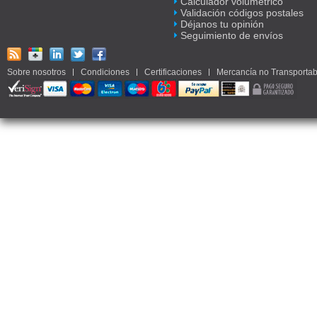
Calculador volumétrico
Validación códigos postales
Déjanos tu opinión
Seguimiento de envíos
Sobre nosotros
Condiciones
Certificaciones
Mercancía no Transportab